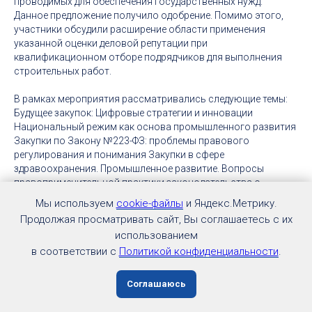
проводимых для обеспечения государственных нужд.
Данное предложение получило одобрение. Помимо этого,
участники обсудили расширение области применения
указанной оценки деловой репутации при
квалификационном отборе подрядчиков для выполнения
строительных работ.
В рамках мероприятия рассматривались следующие темы:
Будущее закупок: Цифровые стратегии и инновации
Национальный режим как основа промышленного развития
Закупки по Закону №223-ФЗ: проблемы правового
регулирования и понимания Закупки в сфере
здравоохранения. Промышленное развитие. Вопросы
правоприменительной практики законодательства о
закупках госкомпаний в рамках Закона №223-ФЗ ФАС
Мы используем
cookie-файлы
и Яндекс.Метрику.
отвечает: практические разъяснения по спорным вопросам
Продолжая просматривать сайт, Вы соглашаетесь с их
Закупки в строительстве: выявление проблем и поиск
использованием
эффективных решений Сговор с заказчиком: недопустимое
в соответствии с
Политикой конфиденциальности
.
взаимодействие и ответственность.
Видео: Государственный комитет РТ по закупкам
Соглашаюсь